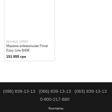
Артикул: 10903
Машина взбивальная Fimar
Easy Line B40K
151 855 грн
(096) 839-13-13
(066) 839-13-13
(063) 839-13-13
0-800-217-680
Контакты