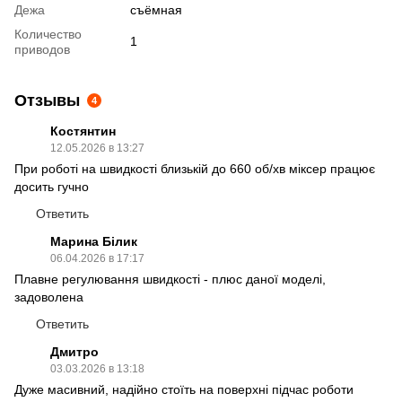
Дежа
съёмная
Количество
1
приводов
Отзывы
4
Костянтин
12.05.2026 в 13:27
При роботі на швидкості близькій до 660 об/хв міксер працює
досить гучно
Ответить
Марина Білик
06.04.2026 в 17:17
Плавне регулювання швидкості - плюс даної моделі,
задоволена
Ответить
Дмитро
03.03.2026 в 13:18
Дуже масивний, надійно стоїть на поверхні підчас роботи