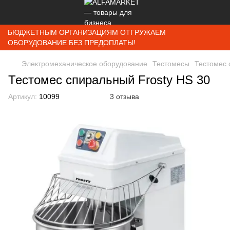
БЮДЖЕТНЫМ ОРГАНИЗАЦИЯМ ОТГРУЖАЕМ
ОБОРУДОВАНИЕ БЕЗ ПРЕДОПЛАТЫ!
Электромеханическое оборудование
Тестомесы
Тестомес 
Тестомес спиральный Frosty HS 30
Артикул:
10099
3 отзыва