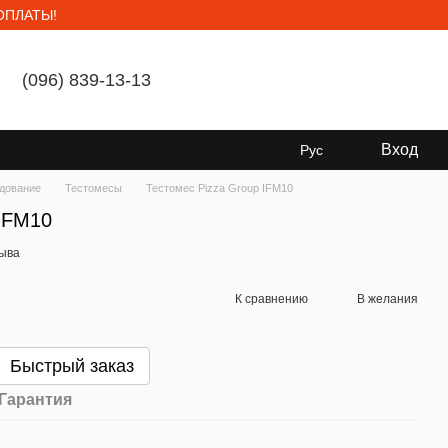
ОПЛАТЫ!
(096) 839-13-13
Мой заказ
Вход
Рус
дование
Тестомесы
Тестомес Pizza Group IFM10
 IFM10
зыва
К сравнению
В желания
Быстрый заказ
Гарантия