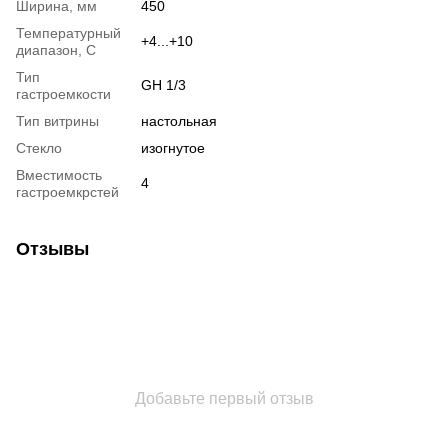
Ширина, мм
450
Температурный
+4...+10
диапазон, С
Тип
GH 1/3
гастроемкости
Тип витрины
настольная
Стекло
изогнутое
Вместимость
4
гастроемкрстей
Отзывы
Добавьте первый отзыв