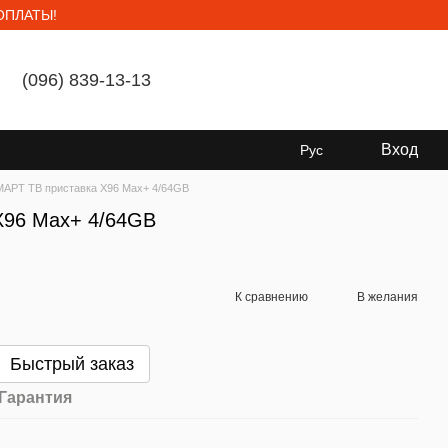
ОПЛАТЫ!
(096) 839-13-13
Мой заказ
Вход
Рус
АРТ ТВ приставка X96 Max+ 4/64GB
X96 Max+ 4/64GB
К сравнению
В желания
Быстрый заказ
Гарантия