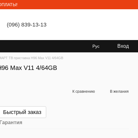
ОПЛАТЫ!
(096) 839-13-13
Мой заказ
Вход
Рус
АРТ ТВ приставка H96 Max V11 4/64GB
H96 Max V11 4/64GB
К сравнению
В желания
Быстрый заказ
Гарантия