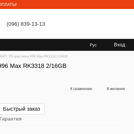
ОПЛАТЫ!
(096) 839-13-13
Мой заказ
Вход
Рус
АРТ ТВ приставка H96 Max RK3318 2/16GB
H96 Max RK3318 2/16GB
К сравнению
В желания
Быстрый заказ
Гарантия