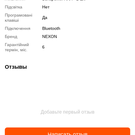
Підсвітка
Нет
Програмовані
Да
клавіші
Підключення
Bluetooth
Бренд
NEXON
Гарантійний
6
термін, міс.
Отзывы
Добавьте первый отзыв
Написать отзыв