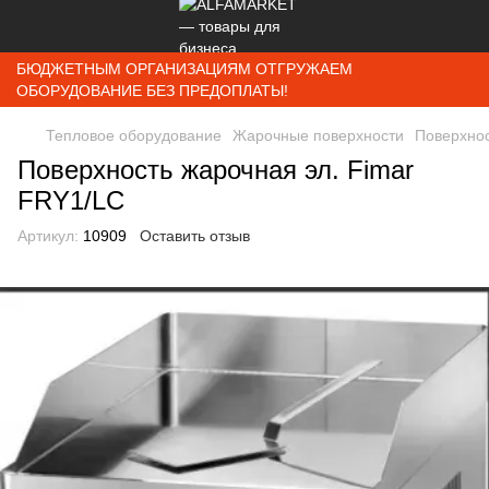
БЮДЖЕТНЫМ ОРГАНИЗАЦИЯМ ОТГРУЖАЕМ
ОБОРУДОВАНИЕ БЕЗ ПРЕДОПЛАТЫ!
Тепловое оборудование
Жарочные поверхности
Поверхнос
Поверхность жарочная эл. Fimar
FRY1/LC
Артикул:
10909
Оставить отзыв