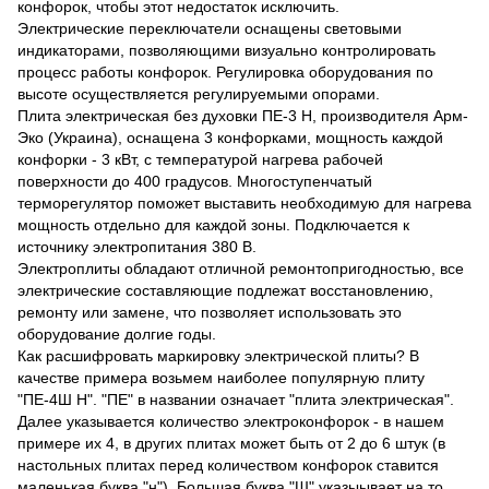
конфорок, чтобы этот недостаток исключить.
Электрические переключатели оснащены световыми
индикаторами, позволяющими визуально контролировать
процесс работы конфорок. Регулировка оборудования по
высоте осуществляется регулируемыми опорами.
Плита электрическая без духовки ПЕ-3 Н, производителя Арм-
Эко (Украина), оснащена 3 конфорками, мощность каждой
конфорки - 3 кВт, с температурой нагрева рабочей
поверхности до 400 градусов. Многоступенчатый
терморегулятор поможет выставить необходимую для нагрева
мощность отдельно для каждой зоны. Подключается к
источнику электропитания 380 В.
Электроплиты обладают отличной ремонтопригодностью, все
электрические составляющие подлежат восстановлению,
ремонту или замене, что позволяет использовать это
оборудование долгие годы.
Как расшифровать маркировку электрической плиты? В
качестве примера возьмем наиболее популярную плиту
"ПЕ-4Ш Н". "ПЕ" в названии означает "плита электрическая".
Далее указывается количество электроконфорок - в нашем
примере их 4, в других плитах может быть от 2 до 6 штук (в
настольных плитах перед количеством конфорок ставится
маленькая буква "н"). Большая буква "Ш" указыывает на то,