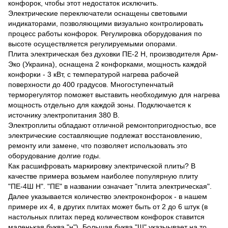
конфорок, чтобы этот недостаток исключить.
Электрические переключатели оснащены световыми
индикаторами, позволяющими визуально контролировать
процесс работы конфорок. Регулировка оборудования по
высоте осуществляется регулируемыми опорами.
Плита электрическая без духовки ПЕ-2 Н, производителя Арм-
Эко (Украина), оснащена 2 конфорками, мощность каждой
конфорки - 3 кВт, с температурой нагрева рабочей
поверхности до 400 градусов. Многоступенчатый
терморегулятор поможет выставить необходимую для нагрева
мощность отдельно для каждой зоны. Подключается к
источнику электропитания 380 В.
Электроплиты обладают отличной ремонтопригодностью, все
электрические составляющие подлежат восстановлению,
ремонту или замене, что позволяет использовать это
оборудование долгие годы.
Как расшифровать маркировку электрической плиты? В
качестве примера возьмем наиболее популярную плиту
"ПЕ-4Ш Н". "ПЕ" в названии означает "плита электрическая".
Далее указывается количество электроконфорок - в нашем
примере их 4, в других плитах может быть от 2 до 6 штук (в
настольных плитах перед количеством конфорок ставится
маленькая буква "н"). Большая буква "Ш" указыывает на то,