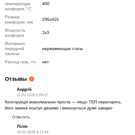
температура
400
конфорок,° С
Размер
295х415
комфорки, мм
Мощность
2х3
конфорок
Материал
передней
нержавеющая сталь
панели
Расход газа, г\ч
нет
Отзывы
2
Андрій
11.03.2026 в 09:47
Конструкція максимально проста — якщо ТЕН перегорить,
його заміна коштує дешево і виконується дуже швидко
Ответить
Лілія
10.03.2026 в 13:46