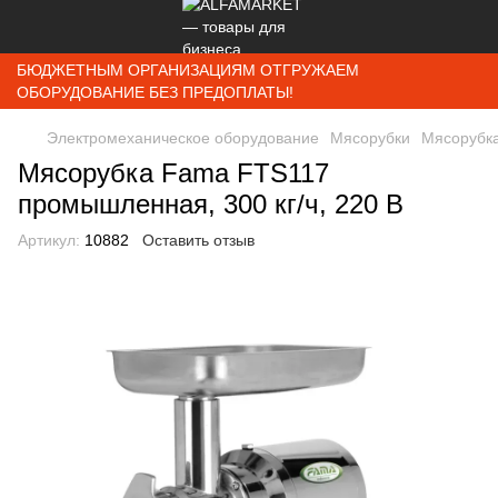
БЮДЖЕТНЫМ ОРГАНИЗАЦИЯМ ОТГРУЖАЕМ
ОБОРУДОВАНИЕ БЕЗ ПРЕДОПЛАТЫ!
Электромеханическое оборудование
Мясорубки
Мясорубка
Мясорубка Fama FTS117
промышленная, 300 кг/ч, 220 В
Артикул:
10882
Оставить отзыв