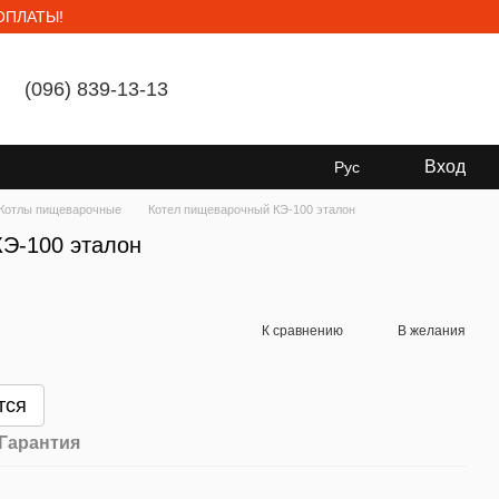
ОПЛАТЫ!
(096) 839-13-13
Мой заказ
Вход
Рус
Котлы пищеварочные
Котел пищеварочный КЭ-100 эталон
Э-100 эталон
К сравнению
В желания
тся
Гарантия