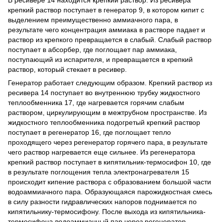
В ресивере 14 находится крепкий раствор. Из ресивера
крепкий раствор поступает в генератор 9, в котором кипит с
выделением преимущественно аммиачного пара, в
результате чего концентрация аммиака в растворе падает и
раствор из крепкого превращается в слабый. Слабый раствор
поступает в абсорбер, где поглощает пар аммиака,
поступающий из испарителя, и превращается в крепкий
раствор, который стекает в ресивер.
Генератор работает следующим образом. Крепкий раствор из
ресивера 14 поступает во внутреннюю трубку жидкостного
теплообменника 17, где нагревается горячим слабым
раствором, циркулирующим в межтрубном пространстве. Из
жидкостного теплообменника подогретый крепкий раствор
поступает в регенератор 16, где поглощает тепло
проходящего через регенератор горячего пара, в результате
чего раствор нагревается еще сильнее. Из регенератора
крепкий раствор поступает в кипятильник-термосифон 10, где
в результате поглощения тепла электронагревателя 15
происходит кипение раствора с образованием большой части
водоаммиачного пара. Образующаяся парожидкостная смесь
в силу разности гидравлических напоров поднимается по
кипятильнику-термосифону. После выхода из кипятильника-
термосифона водоаммиачный пар через регенератор