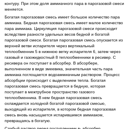
контуру. При этом доля аммиачного пара в парогазовой смеси
меняется.
Богатая парогазовая смесь имеет большое количество пара
аммиака. Бедная парогазовая смесь имеет малое количество
пара аммиака. Циркуляция парогазовой смеси происходит
вследствие разности удельных весов бедной и богатой
парогазовой смеси. Богатая парогазовая смесь опускается из
верхней ветви испарителя через вертикальный
теплообменник 5 в нижнюю ветку испарителя 6, затем через
газовый и газожидкостный 8 теплообменники в ресивер. С
ресивера он поступает в абсорбер. В абсорбере,
выполненном в виде змеевика, значительная часть пара
аммиака поглощается водоаммиачным раствором. Процесс
абсорбции происходит с выделением тепла. Богатая
парогазовая смесь превращается в бедную, которая
поступает в межтрубное пространство газового
теплообменника. В нем бедная парогазовая смесь
охлаждается холодной богатой парогазовой смесью,
выходящей из испарителя, в котором бедная парогазовая
смесь вновь насыщается испарившимся аммиаком,
превращаясь в богатую.
Слабый раствор перед поступлением в- абсорбер