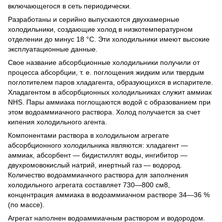
включающегося в сеть периодически.
Разработаны и серийно выпускаются двухкамерные
холодильники, создающие холод в низкотемпературном
отделении до минус 18 °С. Эти холодильники имеют высокие
эксплуатационные данные.
Свое название абсорбционные холодильники получили от
процесса абсорбции, т. е. поглощения жидким или твердым
поглотителем паров хладагента, образующихся в испарителе.
Хладагентом в абсорбционных холодильниках служит аммиак
NHS. Пары аммиака поглощаются водой с образованием при
этом водоаммиачного раствора. Холод получается за счет
кипения холодильного агента.
Компонентами раствора в холодильном агрегате
абсорбционного холодильника являются: хладагент —
аммиак, абсорбент — бидистиллят воды, ингибитор —
двухромовокислый натрий, инертный газ — водород.
Количество водоаммиачного раствора для заполнения
холодильного агрегата составляет 730—800 см8,
концентрация аммиака в водоаммиачном растворе 34—36 %
(по массе).
Агрегат наполнен водоаммиачным раствором и водородом.