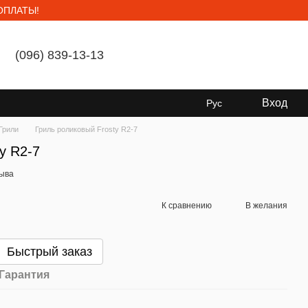
ОПЛАТЫ!
(096) 839-13-13
Мой заказ
Вход
Рус
Грили
Гриль роликовый Frosty R2-7
y R2-7
зыва
К сравнению
В желания
Быстрый заказ
Гарантия