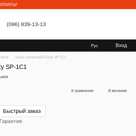
ОПЛАТЫ!
(096) 839-13-13
Мой заказ
Вход
Рус
Грили
Гриль контактный Frosty SP-1C1
ty SP-1C1
зывов
К сравнению
В желания
Быстрый заказ
Гарантия