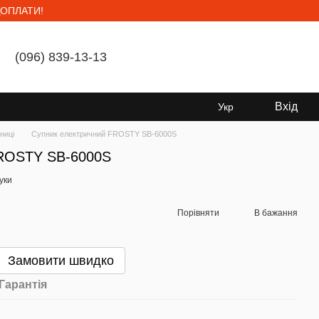
ОПЛАТИ!
(096) 839-13-13
Мій кошик
Вхід
Укр
ниці
Супник електричний FROSTY SB-6000S
FROSTY SB-6000S
гуки
Порівняти
В бажання
Замовити швидко
Гарантія