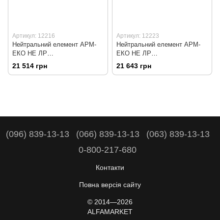
Артикул: 12216
Артикул: 12223
Нейтральний елемент АРМ-
Нейтральний елемент АРМ-
ЕКО НЕ ЛР
ЕКО НЕ ЛР
1120*700(1025)*1450 П 2Р
1500*700(1025)*1260 1Р
21 514 грн
21 643 грн
(096) 839-13-13
(066) 839-13-13
(063) 839-13-13
0-800-217-680
Контакти
Повна версія сайту
© 2014—2026
ALFAMARKET