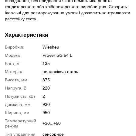
обладнання, без придбання якого неможлива робота
кондитерського або хлібопекарського виробництва. Створить
ідеальні для розморожування умови і дозволить контролювати
расстойку тесту.
Характеристики
Виробник
Wiesheu
Модель
Prover GS 64 L
Вага, кг
135
Матеріал
нержавіюча сталь
Висота, мм
875
Напруга, В
220
Потужність, кВт
2
Довжина, мм
930
Ширина, мм
950
Температурний
+30,,,+50
режим
Тип управління
сенсорное