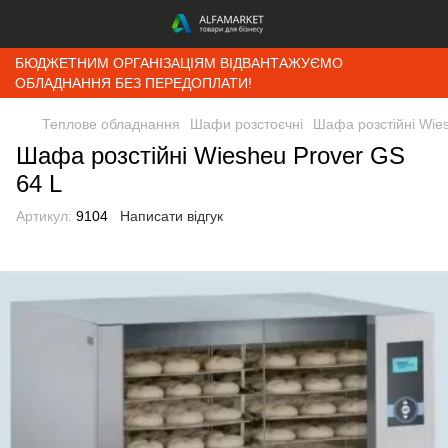
БЮДЖЕТНИМ ОРГАНІЗАЦІЯМ ВІДВАНТАЖУЄМО
ОБЛАДНАННЯ БЕЗ ПЕРЕДОПЛАТИ!
Теплове обладнання
Шафи розстоєчні
Шафа розстійні Wie
Шафа розстійні Wiesheu Prover GS
64 L
Артикул:
9104
Написати відгук