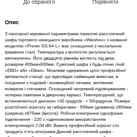
До обраного
Порівняти
Опис
З сенсорної керованої параметрами панеллю расстоечний
шафа торгового німецького виробника «Wiesheu» з названої
моделлю «Prover GS-64-L» має оснащення з несхильною
іржавіння сталі. Температура з вологістю регулюються
автоматично. Його двадцяти рівнева місткість під дека,
розміром 400ммх600мм. Сумісний шафа з будь-піччю ліній
«EBO» або «Dibas». Можливе одержання цілої професійної
випікається станції, що відповідає найвищим вимогам, в
поєднанні з подовий і конвекційної печами, витяжним
козирком і стелажем. Оснащений непрямий підсвічуванням -
чотирма лампами в дверному каркасі. Температурний, що
встановлюється діапазон +30 градусів - + 50градусов. Розміри
розстоїчної агрегату за габаритами - 930мм (довжина) x950мм
(ширина) x875мм (висота). Робоча електричне однофазне
підключення - 220 з годинниковим використанням
електроенергії 2,00 кВт. Важить професійний агрегат сто
тридцять п'ять кілограмм.Данний расстоечний шафа -