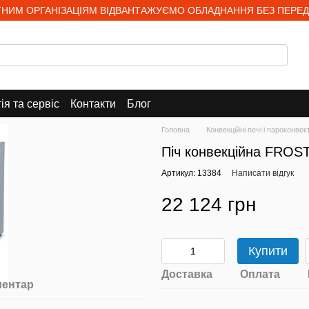
НИМ ОРГАНІЗАЦІЯМ ВІДВАНТАЖУЄМО ОБЛАДНАННЯ БЕЗ ПЕРЕД
ія та сервіс
Контакти
Блог
Головна
Конвекційні печі і пароконве
Піч конвекційна FROS
Артикул: 13384
Написати відгук
22 124 грн
Купити
Доставка
Оплата
ментар