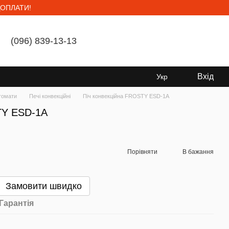
ОПЛАТИ!
(096) 839-13-13
Мій кошик
Вхід
Укр
ктомати
Печі конвекційні
Піч конвекційна FROSTY ESD-1A
TY ESD-1A
Порівняти
В бажання
Замовити швидко
Гарантія