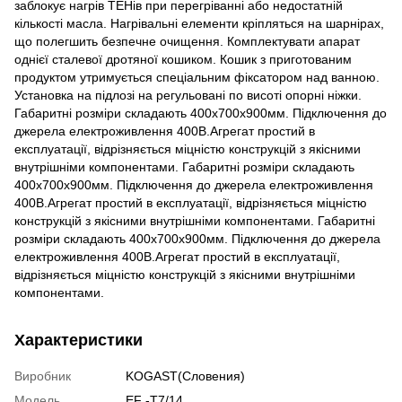
заблокує нагрів ТЕНів при перегріванні або недостатній
кількості масла. Нагрівальні елементи кріпляться на шарнірах,
що полегшить безпечне очищення. Комплектувати апарат
однієї сталевої дротяної кошиком. Кошик з приготованим
продуктом утримується спеціальним фіксатором над ванною.
Установка на підлозі на регульовані по висоті опорні ніжки.
Габаритні розміри складають 400х700х900мм. Підключення до
джерела електроживлення 400В.Агрегат простий в
експлуатації, відрізняється міцністю конструкцій з якісними
внутрішніми компонентами. Габаритні розміри складають
400х700х900мм. Підключення до джерела електроживлення
400В.Агрегат простий в експлуатації, відрізняється міцністю
конструкцій з якісними внутрішніми компонентами. Габаритні
розміри складають 400х700х900мм. Підключення до джерела
електроживлення 400В.Агрегат простий в експлуатації,
відрізняється міцністю конструкцій з якісними внутрішніми
компонентами.
Характеристики
Виробник
KOGAST(Словения)
Модель
EF -Т7/14