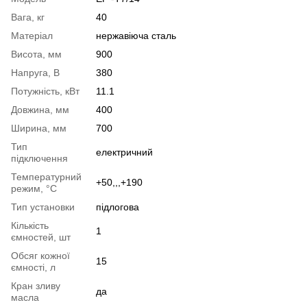
Вага, кг
40
Матеріал
нержавіюча сталь
Висота, мм
900
Напруга, В
380
Потужність, кВт
11.1
Довжина, мм
400
Ширина, мм
700
Тип
електричний
підключення
Температурний
+50,,,+190
режим, °C
Тип установки
підлогова
Кількість
1
ємностей, шт
Обсяг кожної
15
ємності, л
Кран зливу
да
масла