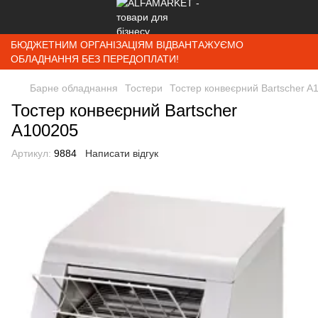
БЮДЖЕТНИМ ОРГАНІЗАЦІЯМ ВІДВАНТАЖУЄМО
ОБЛАДНАННЯ БЕЗ ПЕРЕДОПЛАТИ!
Барне обладнання
Тостери
Тостер конвеєрний Bartscher A
Тостер конвеєрний Bartscher
A100205
Артикул:
9884
Написати відгук