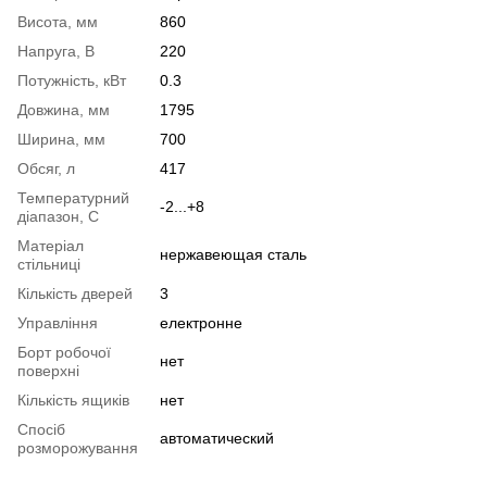
Висота, мм
860
Напруга, В
220
Потужність, кВт
0.3
Довжина, мм
1795
Ширина, мм
700
Обсяг, л
417
Температурний
-2...+8
діапазон, С
Матеріал
нержавеющая сталь
стільниці
Кількість дверей
3
Управління
електронне
Борт робочої
нет
поверхні
Кількість ящиків
нет
Спосіб
автоматический
розморожування