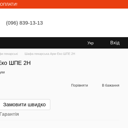
ОПЛАТИ!
(096) 839-13-13
Мій кошик
Вхід
Укр
и пекарські
Шафа пекарська Арм-Еко ШПЕ 2Н
Еко ШПЕ 2Н
гуки
Порівняти
В бажання
Замовити швидко
Гарантія