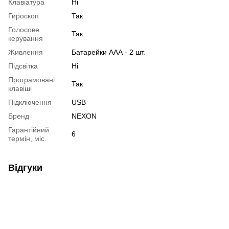
Клавіатура
Ні
Гироскоп
Так
Голосове
Так
керування
Живлення
Батарейки ААА - 2 шт.
Підсвітка
Ні
Програмовані
Так
клавіші
Підключення
USB
Бренд
NEXON
Гарантійний
6
термін, міс.
Відгуки