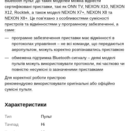
Bluetooth пульт. До таких моделей можна віднести
сертифіковані приставки, такі як ONN TV, NEXON X10, NEXON
X12, Rocktek, а також моделі NEXON X7+, NEXON X8 та
NEXON X8+. Це пов'язано з особливостями сумісності
пристроїв та відмінностями у програмному забезпеченні, а
саме:
програмне забезпечення приставки має відмінності в
протоколах управління – не всі команди, що передаються
аеропультом, можуть коректно розпізнаватись приставкою
обмежена підтримка Bluetooth-сигналу – деякі моделі
пультів можуть використовувати протоколи, які частково чи
повністю несумісні із зазначеними приставками
Для коректної роботи пристрою
рекомендуємо використовувати оригінальні або офіційно
сумісні пульти.
Характеристики
Тип
Пульт
Тачпад
Ні