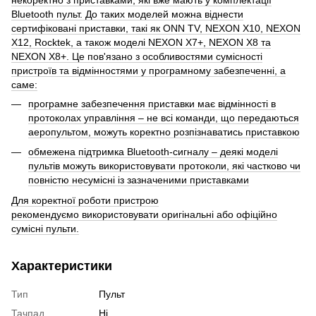
некоректно з приставками, які вже мають у комплектації
Bluetooth пульт. До таких моделей можна віднести
сертифіковані приставки, такі як ONN TV, NEXON X10, NEXON
X12, Rocktek, а також моделі NEXON X7+, NEXON X8 та
NEXON X8+. Це пов'язано з особливостями сумісності
пристроїв та відмінностями у програмному забезпеченні, а
саме:
програмне забезпечення приставки має відмінності в
протоколах управління – не всі команди, що передаються
аеропультом, можуть коректно розпізнаватись приставкою
обмежена підтримка Bluetooth-сигналу – деякі моделі
пультів можуть використовувати протоколи, які частково чи
повністю несумісні із зазначеними приставками
Для коректної роботи пристрою
рекомендуємо використовувати оригінальні або офіційно
сумісні пульти.
Характеристики
Тип
Пульт
Тачпад
Ні