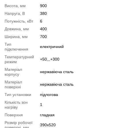
Висота, мм
900
Напруга, В
380
Потужність, кВт
6
Довжина, мм
400
Ширина, мм
700
Тип
електричний
підключення
Температурний
+50,,,+300
режим
Матеріал
нержавіюча сталь
корпусу
Матеріал
нержавіюча сталь
поверхні
Тип установки
підлогова
Кількість зон
1
нагріву
Поверхня
гладкая
Розмір робочої
390х520
поверхні, мм