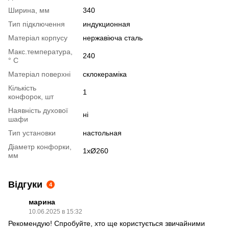
Ширина, мм
340
Тип підключення
индукционная
Матеріал корпусу
нержавіюча сталь
Макс.температура,
240
° С
Матеріал поверхні
склокераміка
Кількість
1
конфорок, шт
Наявність духової
ні
шафи
Тип установки
настольная
Діаметр конфорки,
1хØ260
мм
Відгуки
4
марина
10.06.2025 в 15:32
Рекомендую! Спробуйте, хто ще користується звичайними