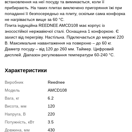
встановлення на неї посуду та вимикається, коли її
прибирають. На таких плитах виключено пригоряння їжі при
попаданні її безпосередньо на плиту, оскільки сама конфорка
не нагрівається вище за 60 °С.
Плита індукційна REEDNEE AMCD108 має корпус із
зносостійкої нержавіючої сталі. Оснащена 1 конфоркою. Є
захист від перегріву. Настільна. Підключається до мережі 220
В. Максимальне навантаження на поверхню – до 60 кг.
Діаметр посуду – від 120 до 260 мм. Таймер. Цифровий
дисплей. Діапазон регулювання температури 60-240 °С.
Характеристики
Виробник
Reednee
Модель
AMCD108
Вага, кг
6.2
Висота, мм
120
Напруга, В
220
Потужність, кВт
3.5
Довжина, мм
430