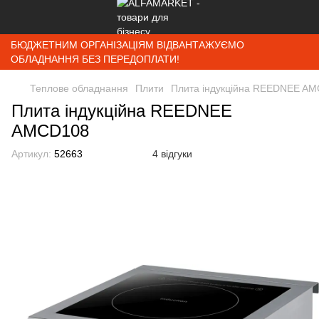
БЮДЖЕТНИМ ОРГАНІЗАЦІЯМ ВІДВАНТАЖУЄМО
ОБЛАДНАННЯ БЕЗ ПЕРЕДОПЛАТИ!
Теплове обладнання
Плити
Плита індукційна REEDNEE A
Плита індукційна REEDNEE
AMCD108
Артикул:
52663
4 відгуки