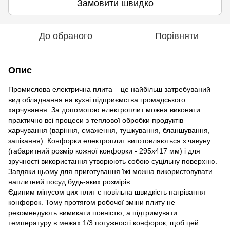
Замовити швидко
До обраного
Порівняти
Опис
Промислова електрична плита – це найбільш затребуваний
вид обладнання на кухні підприємства громадського
харчування. За допомогою електроплит можна виконати
практично всі процеси з теплової обробки продуктів
харчування (варіння, смаження, тушкування, бланшування,
запікання). Конфорки електроплит виготовляються з чавуну
(габаритний розмір кожної конфорки - 295х417 мм) і для
зручності використання утворюють собою суцільну поверхню.
Завдяки цьому для приготування їжі можна використовувати
наплитний посуд будь-яких розмірів.
Єдиним мінусом цих плит є повільна швидкість нагрівання
конфорок. Тому протягом робочої зміни плиту не
рекомендують вимикати повністю, а підтримувати
температуру в межах 1/3 потужності конфорок, щоб цей