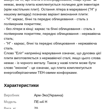
немає, внизу плита комплектується полицею для інвентаря
(крім настільних плит). Остання літера в маркуванні ("Н" у
нашому випадку) позначає варіант виконання плити:
- "Ч": каркас, бічні та переднє облицювання - сталь з
полімерним покриттям;
- без літери в кінці: каркас та бічні облицювання - сталь з
полімерним покриттям, переднє облицювання - нержавіюча
сталь;
- "Н" - каркас, бічні та переднє облицювання - нержавіюча
сталь.
Слово "Еліт" наприкінці маркування означає, що духовка цієї
плити виготовляється з нержавіючої сталі, якщо цього слова
немає - із чорного металу. Також у назві плити може бути
слово "економ" - це означає, що плита комплектується
енергозберігаючими ТЕН-овими конфорками.
Характеристики
Виробник
Арм-Эко(Украина)
Модель
ПЕ-н4 Н
Вага, кг
70