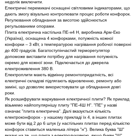
недолік виключити.
Електричні перемикачі оснащені світловими індикаторами, що
дають змогу візуально контролювати процес роботи конфорок.
Регулювання обладнання за висотою здійснюється
регульованими опорами.
Плита електрична настільна ПЕ-н4 Н, виробника Арм-Еко
(Україна), оснащена 4 конфорками, потужність кожної
конфорки – 3 кВт, з температурою нагрівання робочої поверхні
до 400 градусів. Багатоступінчастий терморегулятор
допоможе виставити потрібну для нагрівання потужність
окремо для кожної зони. Підключається до джерела
електроживлення 380 В.
Електроплити мають відмінну ремонтопридатність, всі
електричні складові підлягають відновленню, ремонту або
заміні, що дозволяє використовувати це обладнання довгі
роки.
Як розшифрувати маркування електричної плити? Як приклад
візьмемо найпопулярнішу плиту "ПЕ-4Ш Н". "ПЕ" у назві
означає "плита електрична". Далі вказується кількість
електроконфорок - у нашому прикладі їх 4, в інших плитах
може бути від 2 до 6 штук (у настільних плитах перед кількістю
конфорок ставиться маленька літера "н"). Велика буква "Ш"
вказує на те, що плита з електродуховкою, якщо букви "Ш"