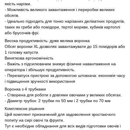
якість нарізки.
- Можливість великого завантаження і переробки великих
обсягів.
- Ідеально підходить для тонко нарізаних делікатних продуктів,
таких як гриби або помідори, тертої моркви, кубиків картоплі
або брусочків фрі.
Висока продуктивність: дуже велика воронка
Обсяг воронки XL дозволяє завантажувати до 15 помідорів або
1 головку капусти.
Виняткова ергономічність
- Важіль з підсилювачем знижує фізичне навантаження на
оператора і збільшує продуктивність.
- Перезапуск пристрою за допомогою штовхача: економія часу
і підвищення зручності використання
Воронка з 4 трубками
- Створена для роботи з довгими овочами у великих обсягах.
- Діаметр трубок: 2 трубки по 50 мм і 2 трубки по 70 мм
Комплексне рішення
Цей комплект призначений для задоволення зростаючого
попиту на сирі овочі та фрукти.
Тут є необхідне обладнання для всіх видів підготовки овочів і