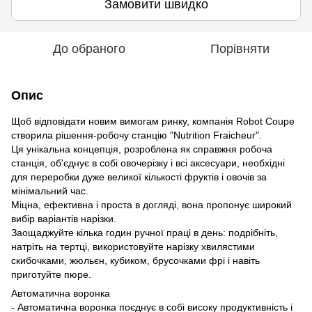
Замовити швидко
До обраного
Порівняти
Опис
Щоб відповідати новим вимогам ринку, компанія Robot Coupe
створила рішення-робочу станцію "Nutrition Fraicheur".
Ця унікальна концепція, розроблена як справжня робоча
станція, об'єднує в собі овочерізку і всі аксесуари, необхідні
для переробки дуже великої кількості фруктів і овочів за
мінімальний час.
Міцна, ефективна і проста в догляді, вона пропонує широкий
вибір варіантів нарізки.
Заощаджуйте кілька годин ручної праці в день: подрібніть,
натріть на тертці, використовуйте нарізку хвилястими
скибочками, жюльєн, кубиком, брусочками фрі і навіть
приготуйте пюре.
Автоматична воронка
- Автоматична воронка поєднує в собі високу продуктивність і