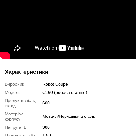
Характеристики
Виробник
Robot Coupe
Модель
CL60 (робоча станція)
Продуктивність,
600
кг/год
Матеріал
Металл/Нержавіюча сталь
корпусу
Напруга, В
380
Потужність, кВт
1.50