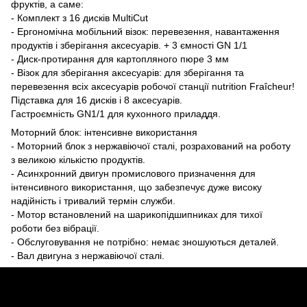
фруктів, а саме:
- Комплект з 16 дисків MultiCut
- Ергономічна мобільний візок: перевезення, навантаження
продуктів і зберігання аксесуарів. + 3 ємності GN 1/1
- Диск-протирання для картопляного пюре 3 мм
- Візок для зберігання аксесуарів: для зберігання та
перевезення всіх аксесуарів робочої станції nutrition Fraîcheur!
Підставка для 16 дисків і 8 аксесуарів.
Гастроємність GN1/1 для кухонного приладдя.
Моторний блок: інтенсивне використання
- Моторний блок з нержавіючої сталі, розрахований на роботу
з великою кількістю продуктів.
- Асинхронний двигун промислового призначення для
інтенсивного використання, що забезпечує дуже високу
надійність і тривалий термін служби.
- Мотор встановлений на шарикопідшипниках для тихої
роботи без вібрації.
- Обслуговування не потрібно: немає зношуються деталей.
- Вал двигуна з нержавіючої сталі.