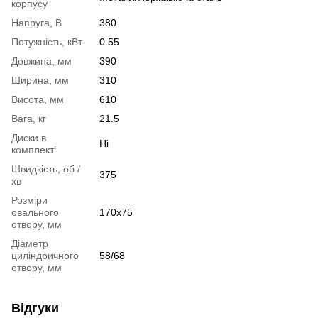
корпусу
Напруга, В
380
Потужність, кВт
0.55
Довжина, мм
390
Ширина, мм
310
Висота, мм
610
Вага, кг
21.5
Диски в
Ні
комплекті
Швидкість, об /
375
хв
Розміри
овального
170х75
отвору, мм
Діаметр
циліндричного
58/68
отвору, мм
Відгуки