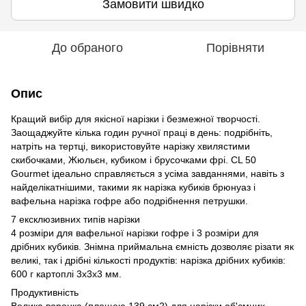
Замовити швидко
До обраного
Порівняти
Опис
Кращий вибір для якісної нарізки і безмежної творчості.
Заощаджуйте кілька годин ручної праці в день: подрібніть,
натріть на тертці, використовуйте нарізку хвилястими
скибочками, Жюльєн, кубиком і брусочками фрі. CL 50
Gourmet ідеально справляється з усіма завданнями, навіть з
найделікатнішими, такими як нарізка кубиків брюнуаз і
вафельна нарізка гофре або подрібнення петрушки.
7 ексклюзивних типів нарізки
4 розміри для вафельної нарізки гофре і 3 розміри для
дрібних кубиків. Знімна приймальна ємність дозволяє різати як
великі, так і дрібні кількості продуктів: нарізка дрібних кубиків:
600 г картоплі 3x3x3 мм.
Продуктивність