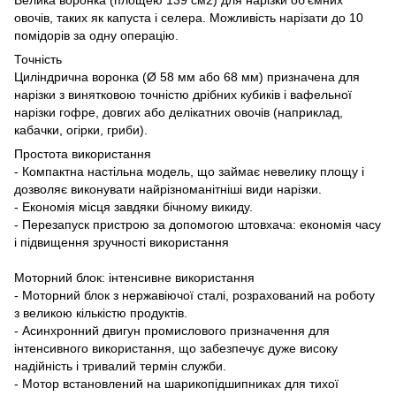
Велика воронка (площею 139 см2) для нарізки об'ємних
овочів, таких як капуста і селера. Можливість нарізати до 10
помідорів за одну операцію.
Точність
Циліндрична воронка (Ø 58 мм або 68 мм) призначена для
нарізки з винятковою точністю дрібних кубиків і вафельної
нарізки гофре, довгих або делікатних овочів (наприклад,
кабачки, огірки, гриби).
Простота використання
- Компактна настільна модель, що займає невелику площу і
дозволяє виконувати найрізноманітніші види нарізки.
- Економія місця завдяки бічному викиду.
- Перезапуск пристрою за допомогою штовхача: економія часу
і підвищення зручності використання
Моторний блок: інтенсивне використання
- Моторний блок з нержавіючої сталі, розрахований на роботу
з великою кількістю продуктів.
- Асинхронний двигун промислового призначення для
інтенсивного використання, що забезпечує дуже високу
надійність і тривалий термін служби.
- Мотор встановлений на шарикопідшипниках для тихої