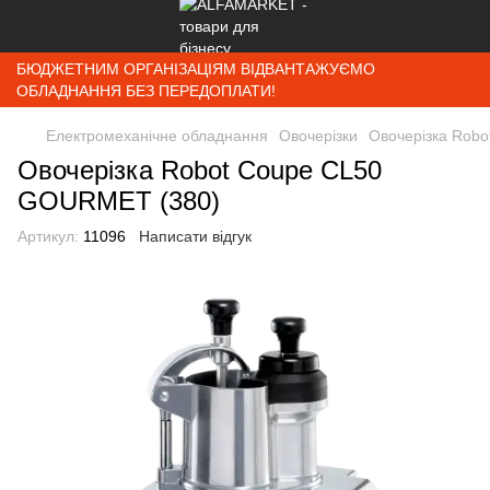
БЮДЖЕТНИМ ОРГАНІЗАЦІЯМ ВІДВАНТАЖУЄМО
ОБЛАДНАННЯ БЕЗ ПЕРЕДОПЛАТИ!
Електромеханічне обладнання
Овочерізки
Овочерізка Rob
Овочерізка Robot Coupe CL50
GOURMET (380)
Артикул:
11096
Написати відгук