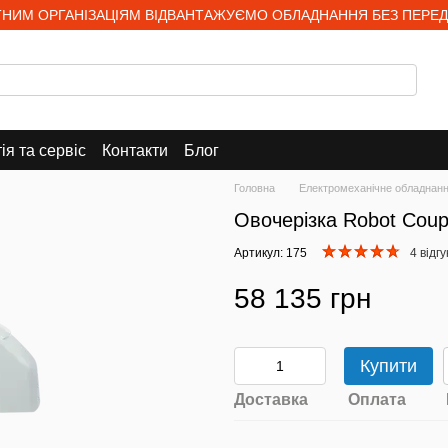
НИМ ОРГАНІЗАЦІЯМ ВІДВАНТАЖУЄМО ОБЛАДНАННЯ БЕЗ ПЕРЕД
ія та сервіс
Контакти
Блог
Головна
Електромеханічне обладнан
Овочерізка Robot Cou
Артикул: 175
4 відгу
58 135 грн
Купити
Доставка
Оплата