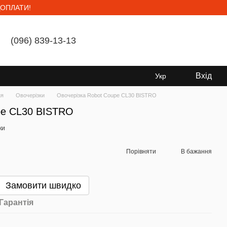
ОПЛАТИ!
(096) 839-13-13
Мій кошик
Вхід
Укр
ня
Овочерізки
Овочерізка Robot Coupe CL30 BISTRO
pe CL30 BISTRO
ки
Порівняти
В бажання
Замовити швидко
Гарантія