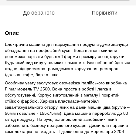
До обраного
Порівняти
Опис
Електрична машина для нарізування продуктів-дуже значуще
обладнання на професійній кухні. Вона в лічені хвилини
допоможе нарізати будь-якої форми і розміру овочі, фрукти,
будь-який вид сиру у великих кількостях. Без неї не обійдеться
жодне підприємство громадського харчування: ресторан,
їдальня, кафе, бар та інше.
Особливу увагу заслуговує овочерізка італійського виробника
Fimar модель TV 2500. Вона проста в роботі і легка в
обслуговуванні. Корпус виготовлений з металу і покритий
стійкою фарбою. Харчова пластмаса-матеріал
завантажувального отвору, яких на даній машині два (кругле –
56мм і овальне - 155х75мм). Дана машина переробляє до 80
кг/год продукту. На ручці встановлений запобіжник, який
забезпечить безпеку працюючого кухаря. Диски для нарізки в
комплектацію не входять. Підключення до мережі при 220В.