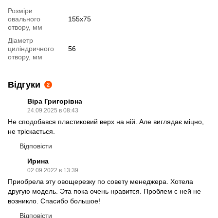
Розміри
овального
155х75
отвору, мм
Діаметр
циліндричного
56
отвору, мм
Відгуки
2
Віра Григорівна
24.09.2025 в 08:43
Не сподобався пластиковий верх на ній. Але виглядає міцно,
не тріскається.
Відповісти
Ирина
02.09.2022 в 13:39
Приобрела эту овощерезку по совету менеджера. Хотела
другую модель. Эта пока очень нравится. Проблем с ней не
возникло. Спасибо большое!
Відповісти