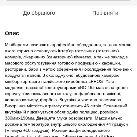
До обраного
Порівняти
Опис
Мінібарами називають професійне обладнання, за допомогою
якого корисно оснащують інтер'єр готельних (готельних)
номерів, лікарняних (санаторних) кімнатах, а так же закладів
масового обслуговування готовою продукцією - кафешки,
ресторани, бари з метою збереження і охолодження поживних
продуктів і напоїв. З охолоджуючої вбудованою камерою
мінібар торгового італійського виробника «FROSTY» з
моделлю, названої конструкторами «BC-46» має оснащення
корпусу з висококласного металу, пофарбованого якісної,
чорного кольору, фарбою. Внутрішня частина пластикова.
Внутрішня місткість агрегату становить 46 літрів. Оснащений
внутрішній підсвічується обсяг однієї полицею, розміром
380ммх190мм. Дверцята глуха розорювати. Максимально
досяжна температура внутрішнього охолодження +4 градуси
(мінімум +10 градусів). Розміри шафи холодильного
(минибара) за габаритами - 445мм (довжина) x470мм