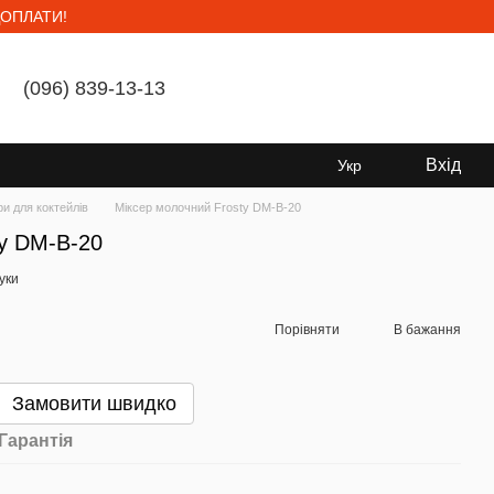
ОПЛАТИ!
(096) 839-13-13
Мій кошик
Вхід
Укр
ри для коктейлів
Міксер молочний Frosty DM-B-20
ty DM-B-20
гуки
Порівняти
В бажання
Замовити швидко
Гарантія