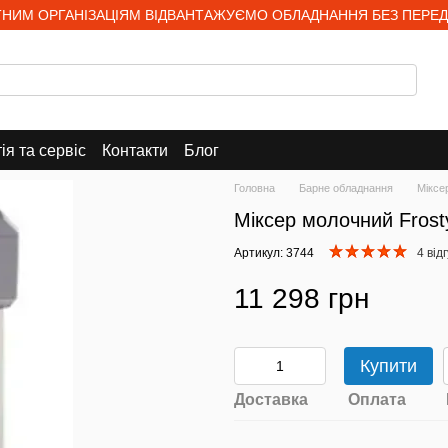
НИМ ОРГАНІЗАЦІЯМ ВІДВАНТАЖУЄМО ОБЛАДНАННЯ БЕЗ ПЕРЕД
ія та сервіс
Контакти
Блог
Головна
Барне обладнання
Міксе
Міксер молочний Fros
Артикул: 3744
4 від
11 298 грн
Купити
Доставка
Оплата