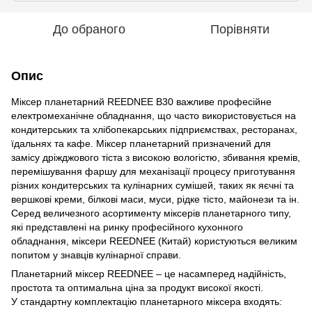
До обраного
Порівняти
Опис
Міксер планетарний REEDNEE B30 важливе професійне
електромеханічне обладнання, що часто використовується на
кондитерських та хлібопекарських підприємствах, ресторанах,
їдальнях та кафе. Міксер планетарний призначений для
замісу дріжджового тіста з високою вологістю, збивання кремів,
перемішування фаршу для механізації процесу приготування
різних кондитерських та кулінарних сумішей, таких як яєчні та
вершкові креми, білкові маси, муси, рідке тісто, майонези та ін.
Серед величезного асортименту міксерів планетарного типу,
які представлені на ринку професійного кухонного
обладнання, міксери REEDNEE (Китай) користуються великим
попитом у знавців кулінарної справи.
Планетарний міксер REEDNEE – це насамперед надійність,
простота та оптимальна ціна за продукт високої якості.
У стандартну комплектацію планетарного міксера входять: