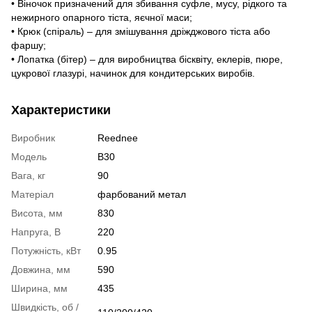
• Віночок призначений для збивання суфле, мусу, рідкого та
нежирного опарного тіста, яєчної маси;
• Крюк (спіраль) – для змішування дріжджового тіста або
фаршу;
• Лопатка (бітер) – для виробництва бісквіту, еклерів, пюре,
цукрової глазурі, начинок для кондитерських виробів.
Характеристики
Виробник
Reednee
Модель
B30
Вага, кг
90
Матеріал
фарбований метал
Висота, мм
830
Напруга, В
220
Потужність, кВт
0.95
Довжина, мм
590
Ширина, мм
435
Швидкість, об /