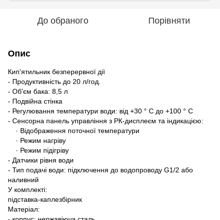
До обраного
Порівняти
Опис
Кип'ятильник безперервної дії
- Продуктивність до 20 л/год.
- Об'єм бака: 8,5 л
- Подвійна стінка
- Регулювання температури води: від +30 ° C до +100 ° C
- Cенсорна панель управління з РК-дисплеєм та індикацією:
· Відображення поточної температури
· Режим нагріву
· Режим підігріву
- Датчики рівня води
- Тип подачі води: підключення до водопроводу G1/2 або
наливний
У комплекті:
підставка-каплезбірник
Матеріал:
- корпус: нержавіюча сталь