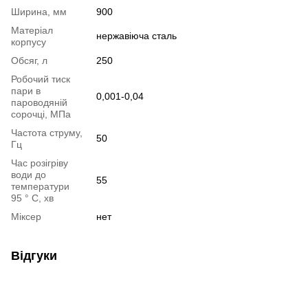
Ширина, мм
900
Матеріал
нержавіюча сталь
корпусу
Обсяг, л
250
Робочий тиск
пари в
0,001-0,04
пароводяній
сорочці, МПа
Частота струму,
50
Гц
Час розігріву
води до
55
температури
95 ° С, хв
Міксер
нет
Відгуки