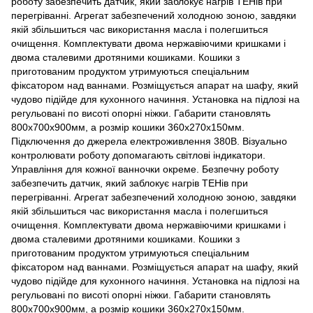
роботу забезпечить датчик, який заблокує нагрів ТЕНів при
перегріванні. Агрегат забезпечений холодною зоною, завдяки
якій збільшиться час використання масла і полегшиться
очищення. Комплектувати двома нержавіючими кришками і
двома сталевими дротяними кошиками. Кошики з
приготованим продуктом утримуються спеціальним
фіксатором над ваннами. Розміщується апарат на шафу, який
чудово підійде для кухонного начиння. Установка на підлозі на
регульовані по висоті опорні ніжки. Габарити становлять
800х700х900мм, а розмір кошики 360х270х150мм.
Підключення до джерела електроживлення 380В. Візуально
контролювати роботу допомагають світлові індикатори.
Управління для кожної ванночки окреме. Безпечну роботу
забезпечить датчик, який заблокує нагрів ТЕНів при
перегріванні. Агрегат забезпечений холодною зоною, завдяки
якій збільшиться час використання масла і полегшиться
очищення. Комплектувати двома нержавіючими кришками і
двома сталевими дротяними кошиками. Кошики з
приготованим продуктом утримуються спеціальним
фіксатором над ваннами. Розміщується апарат на шафу, який
чудово підійде для кухонного начиння. Установка на підлозі на
регульовані по висоті опорні ніжки. Габарити становлять
800х700х900мм, а розмір кошики 360х270х150мм.