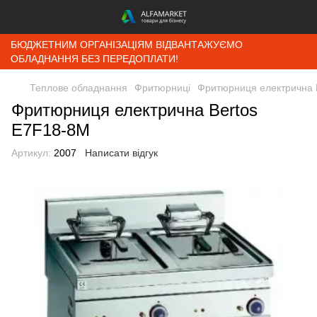
БЮДЖЕТНИМ ОРГАНІЗАЦІЯМ ВІДВАНТАЖУЄМО
ОБЛАДНАННЯ БЕЗ ПЕРЕДОПЛАТИ!
Теплове обладнання
Фритюрниці
Фритюрниця електрична 
Фритюрниця електрична Bertos
E7F18-8M
Артикул:
2007
Написати відгук