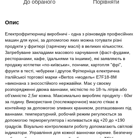
До обраного
Порівняти
Опис
Електрофритюрниці виробничі - одна з різновидів професійних
машин для кухні, за допомогою яких можна готувати різні
продукти у фритюрі (гарячому маслі) в великих кількостях.
Затребуване закладами масового харчування (фаст-фудами,
ресторанами, кафе, їдальнями та іншими), які заявляють в
продажу котлетки «по-київськи», пончики, картопля "фрі",
фрукти в тесті, чебуреки і другое.Фрітюрніца електрична
італійської торгової марки «Bertos »модель« E7F18-8M
»виконана з зносостійкого нержавійки. Має у своєму
розпорядженні двома ваннами, місткістю по 18-ть літрів або
об'ємністю 2,5кг кожна. Максимально виробляє продукту - 60кг
за годину. Використане (послежарочное) масло стікає в
контейнер за допомогою зливних краником, розташованих під
ваннами. температурний, робочий режим регулюється за
допомогою терморегулятора і коливається від +20 до +190
градусів. Візуально контролювати роботу допомагають світлові
індикатори. Управління для кожної ванночки окреме. Безпечну