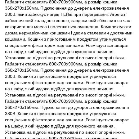
Габарити становлять 800х700х900мм, а розмір кошики
360х270х150мм. Підключення до джерела електроживлення
380В. який заблокує нагрів ТЕНів при перегріванні. Агрегат
забезпечений холодною зоною, завдяки якій збільшиться час
використання масла і полегшиться очищення. Комплектувати
двома нержавіючими кришками і двома сталевими дротяними
кошиками. Кошики з приготованим продуктом утримуються
спеціальним фіксатором над ваннами. Розміщується апарат
на шафу, який чудово підійде для кухонного начиння.
Установка на підлозі на регульовані по висоті опорні ніжки.
Габарити становлять 800х700х900мм, а розмір кошики
360х270х150мм. Підключення до джерела електроживлення
380В. Кошики з приготованим продуктом утримуються
спеціальним фіксатором над ваннами. Розміщується апарат
на шафу, який чудово підійде для кухонного начиння.
Установка на підлозі на регульовані по висоті опорні ніжки.
Габарити становлять 800х700х900мм, а розмір кошики
360х270х150мм. Підключення до джерела електроживлення
380В. Кошики з приготованим продуктом утримуються
спеціальним фіксатором над ваннами. Розміщується апарат
на шафу, який чудово підійде для кухонного начиння.
Установка на підлозі на регульовані по висоті опорні ніжки.
Габарити становлять 800х700х900мм, а розмір кошики