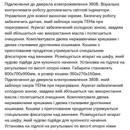
Підключення до джерела електроживлення 380В. Візуально
контролювати роботу допомагають світлові індикатори.
Управління для кожної ванночки окреме. Безпечну роботу
забезпечить датчик, який заблокує нагрів ТЕНів при
перегріванні. Агрегат забезпечений холодною зоною, завдяки
якій збільшиться час використання масла і полегшиться
очищення. Комплектувати двома нержавіючими кришками і
двома сталевими дротяними кошиками. Кошики з
приготованим продуктом утримуються спеціальним
фіксатором над ваннами. Розміщується апарат на шафу, який
чудово підійде для кухонного начиння. Установка на підлозі на
регульовані по висоті опорні ніжки. Габарити становлять
800х700х900мм, а розмір кошики 360х270х150мм.
Підключення до джерела електроживлення 380В. який
заблокує нагрів ТЕНів при перегріванні. Агрегат забезпечений
холодною зоною, завдяки якій збільшиться час використання
масла і полегшиться очищення. Комплектувати двома
нержавіючими кришками і двома сталевими дротяними
кошиками. Кошики з приготованим продуктом утримуються
спеціальним фіксатором над ваннами. Розміщується апарат
на шафу, який чудово підійде для кухонного начиння.
Установка на підлозі на регульовані по висоті опорні ніжки.