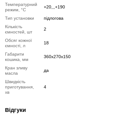
Температурний
+20,,,+190
режим, °C
Тип установки
підлогова
Кількість
2
ємностей, шт
Обсяг кожної
18
ємності, л
Габарити
360х270х150
кошика, мм
Кран зливу
да
масла
Швидкість
приготування,
4
хв
Відгуки